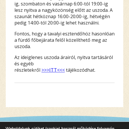
ig, szombaton és vasárnap 6:00-tól 19:00-ig
lesz nyitva a nagyközönség előtt az uszoda. A
szaunát hétköznap 16:00-20:00-ig, hétvégén
pedig 14:00-tól 20:00-ig lehet használni.
Fontos, hogy a tavalyi esztendőhöz hasonlóan
a fürdő főbejárata felől közelíthető meg az
uszoda.
Az ideiglenes uszoda árairól, nyitva tartásáról
és egyéb
részletekről
>>>ITT<<<
tájékozódhat.
Weboldalunk sütiket (cookie) használ működése folyamán,