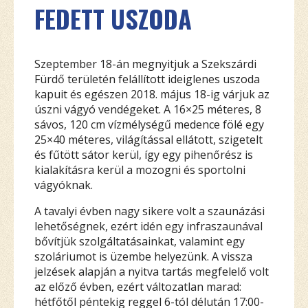
FEDETT USZODA
Szeptember 18-án megnyitjuk a Szekszárdi
Fürdő területén felállított ideiglenes uszoda
kapuit és egészen 2018. május 18-ig várjuk az
úszni vágyó vendégeket. A 16×25 méteres, 8
sávos, 120 cm vízmélységű medence fölé egy
25×40 méteres, világítással ellátott, szigetelt
és fűtött sátor kerül, így egy pihenőrész is
kialakításra kerül a mozogni és sportolni
vágyóknak.
A tavalyi évben nagy sikere volt a szaunázási
lehetőségnek, ezért idén egy infraszaunával
bővítjük szolgáltatásainkat, valamint egy
szoláriumot is üzembe helyezünk. A vissza
jelzések alapján a nyitva tartás megfelelő volt
az előző évben, ezért változatlan marad:
hétfőtől péntekig reggel 6-tól délután 17:00-