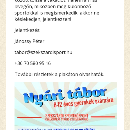
között töltse a vakációt, hanem a friss
levegőn, miközben még különböző
sportokkal is megismerkedik, akkor ne
késlekedjen, jelentkezzen!
Jelentkezés:
Jánossy Péter
tabor@szekszardisport.hu
+36 70 580 95 16
További részletek a plakáton olvashatók.