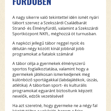
FÜRDŐBEN
A nagy sikerre való tekintettel idén ismét nyári
tábort szervez a Szekszárdi Családbarát
Strand- és Élményfürdő, valamint a Szekszárdi
Sportközpont NKft., méghozzá öt turnusban.
A napközi jellegű tábor reggel nyolc és
délután négy között kínál jobbnál jobb
programokat a fiatalok számára!
A tábor célja a gyermekek élményszerű
sportos foglalkoztatása, valamint hogy a
gyermekek játékosan ismerkedjenek meg
különböző sportágakkal (labdajátékok, úszás,
atlétika). A táborban sport- és kulturális
programokat egyaránt biztosítunk képzett
nevelők, edzők vezetésével!
Ha azt szeretné, hogy gyermeke ne a négy fal