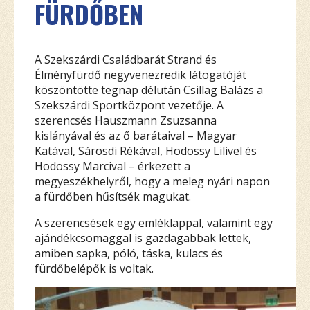
FÜRDŐBEN
A Szekszárdi Családbarát Strand és
Élményfürdő negyvenezredik látogatóját
köszöntötte tegnap délután Csillag Balázs a
Szekszárdi Sportközpont vezetője. A
szerencsés Hauszmann Zsuzsanna
kislányával és az ő barátaival – Magyar
Katával, Sárosdi Rékával, Hodossy Lilivel és
Hodossy Marcival – érkezett a
megyeszékhelyről, hogy a meleg nyári napon
a fürdőben hűsítsék magukat.
A szerencsések egy emléklappal, valamint egy
ajándékcsomaggal is gazdagabbak lettek,
amiben sapka, póló, táska, kulacs és
fürdőbelépők is voltak.