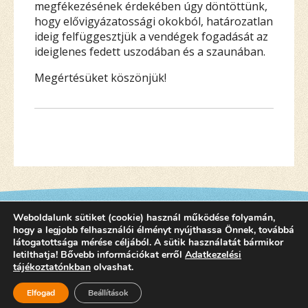
megfékezésének érdekében úgy döntöttünk,
hogy elővigyázatossági okokból, határozatlan
ideig felfüggesztjük a vendégek fogadását az
ideiglenes fedett uszodában és a szaunában.
Megértésüket köszönjük!
Weboldalunk sütiket (cookie) használ működése folyamán,
hogy a legjobb felhasználói élményt nyújthassa Önnek, továbbá
látogatottsága mérése céljából. A sütik használatát bármikor
letilthatja! Bővebb információkat erről
Adatkezelési
tájékoztatónkban
olvashat.
©2015 SZEKSZARDIFURDO.HU
Elfogad
Beállítások