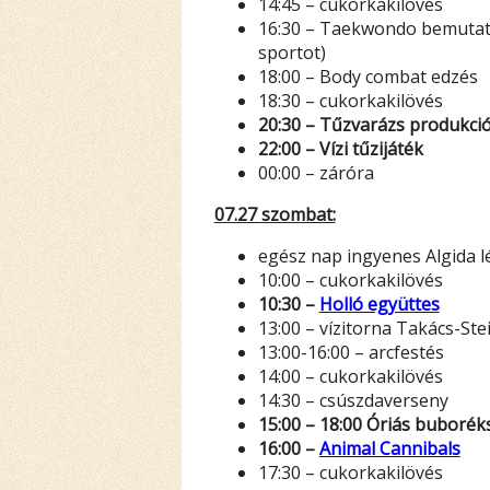
14:45 – cukorkakilövés
16:30 – Taekwondo bemutató 
sportot)
18:00 – Body combat edzés
18:30 – cukorkakilövés
20:30 – Tűzvarázs produkci
22:00 – Vízi tűzijáték
00:00 – záróra
07.27 szombat:
egész nap ingyenes Algida l
10:00 – cukorkakilövés
10:30 –
Holló együttes
13:00 – vízitorna Takács-Ste
13:00-16:00 – arcfestés
14:00 – cukorkakilövés
14:30 – csúszdaverseny
15:00 – 18:00 Óriás buboré
16:00 –
Animal Cannibals
17:30 – cukorkakilövés