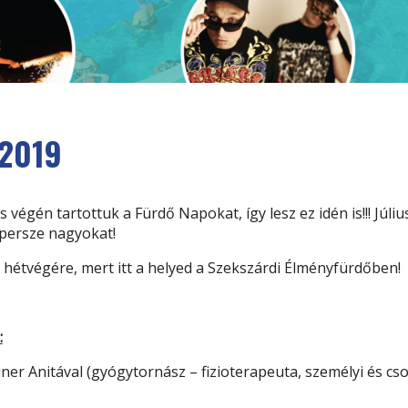
2019
végén tartottuk a Fürdő Napokat, így lesz ez idén is!!! Júliu
 persze nagyokat!
hétvégére, mert itt a helyed a Szekszárdi Élményfürdőben!
:
iner Anitával (gyógytornász – fizioterapeuta, személyi és cs