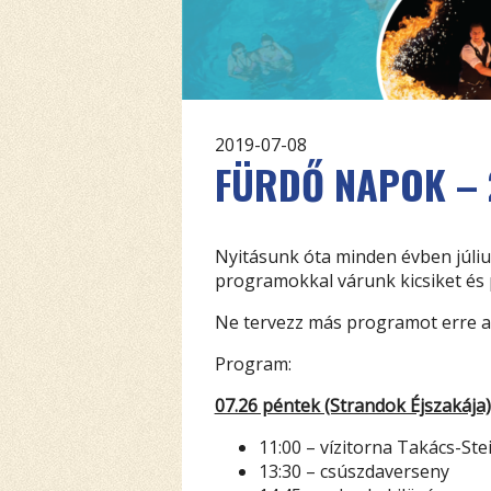
2019-07-08
FÜRDŐ NAPOK – 
Nyitásunk óta minden évben július 
programokkal várunk kicsiket és
Ne tervezz más programot erre a 
Program:
07.26 péntek (Strandok Éjszakája)
11:00 – vízitorna Takács-Ste
13:30 – csúszdaverseny