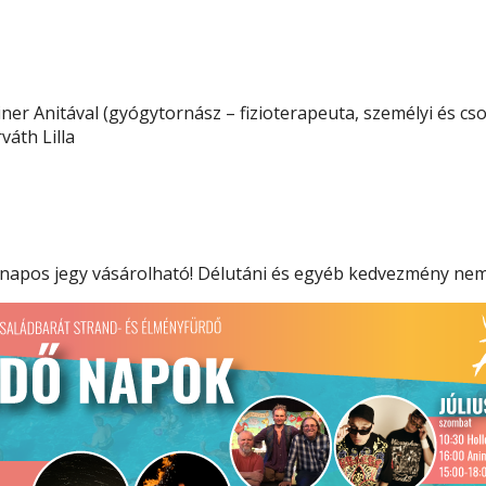
iner Anitával (gyógytornász – fizioterapeuta, személyi és cs
váth Lilla
 napos jegy vásárolható! Délutáni és egyéb kedvezmény nem