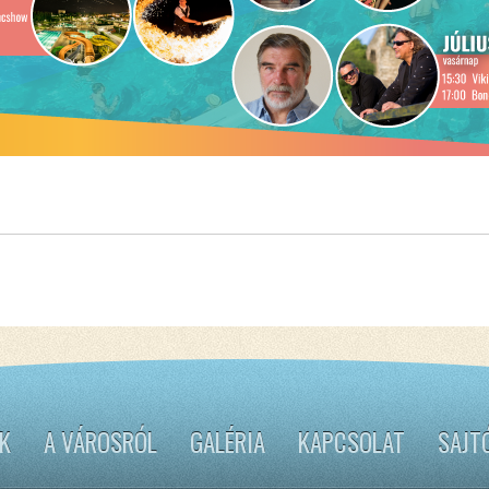
K
A VÁROSRÓL
GALÉRIA
KAPCSOLAT
SAJT