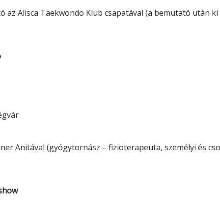
az Alisca Taekwondo Klub csapatával (a bemutató után ki is
ó
égvár
iner Anitával (gyógytornász – fizioterapeuta, személyi és cs
kshow