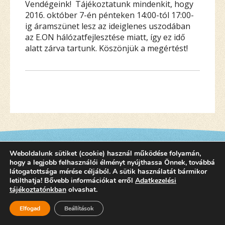
Vendégeink! Tájékoztatunk mindenkit, hogy
2016. október 7-én pénteken 14:00-tól 17:00-
ig áramszünet lesz az ideiglenes uszodában
az E.ON hálózatfejlesztése miatt, így ez idő
alatt zárva tartunk. Köszönjük a megértést!
Weboldalunk sütiket (cookie) használ működése folyamán,
hogy a legjobb felhasználói élményt nyújthassa Önnek, továbbá
látogatottsága mérése céljából. A sütik használatát bármikor
letilthatja! Bővebb információkat erről
Adatkezelési
tájékoztatónkban
olvashat.
©2015 SZEKSZARDIFURDO.HU
Elfogad
Beállítások