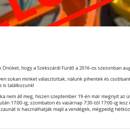
 Önöket, hogy a Szekszárdi Fürdő a 2016-os szezonban augus
lyen sokan minket választottak, nálunk pihentek és csobbant
 is találkozunk!
a nem áll meg, hiszen szeptember 19-én már megnyit az úsz
lután 17:00-ig, szombaton és vasárnap 7:30-tól 17:00-ig lesz
a szaunát is használhatják majd a vendégek, mégpedig hétkö