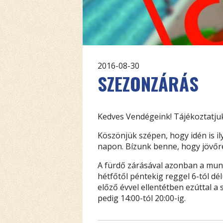
2016-08-30
SZEZONZÁRÁS
Kedves Vendégeink! Tájékoztatjuk
Köszönjük szépen, hogy idén is i
napon. Bízunk benne, hogy jövőre
A fürdő zárásával azonban a munk
hétfőtől péntekig reggel 6-tól dé
előző évvel ellentétben ezúttal 
pedig 14:00-tól 20:00-ig.